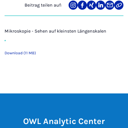
Beitrag teilen auf:
Teilen
Teilen
Teilen
Teilen
Teilen
Link
auf
auf
auf
auf
über
kopi
Instagram
Facebook
Xing
LinkedIn
E-
Mail
Mikroskopie - Sehen auf kleinsten Längenskalen
Download (11 MB)
OWL Analytic Center